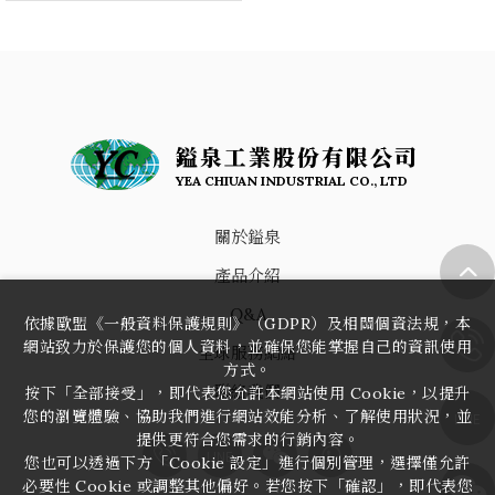
鎰泉工業股份有限公司
YEA CHIUAN INDUSTRIAL CO., LTD
關於鎰泉
產品介紹
Q&A
依據歐盟《一般資料保護規則》（GDPR）及相關個資法規，本
網站致力於保護您的個人資料，並確保您能掌握自己的資訊使用
全球服務網絡
方式。
聯絡我們
按下「全部接受」，即代表您允許本網站使用 Cookie，以提升
您的瀏覽體驗、協助我們進行網站效能分析、了解使用狀況，並
LINE
提供更符合您需求的行銷內容。
LINE
您也可以透過下方「Cookie 設定」進行個別管理，選擇僅允許
必要性 Cookie 或調整其他偏好。若您按下「確認」，即代表您