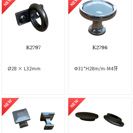
NEW
NEW
K2797
K2796
Ø28 × L32mm
Φ31*H28m/m-M4牙
NEW
NEW