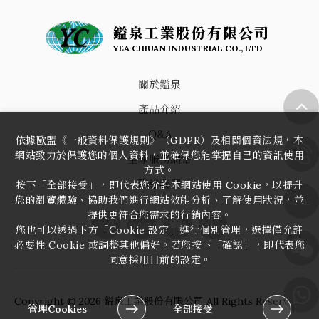
鎰泉工業股份有限公司
YEA CHIUAN INDUSTRIAL CO., LTD
關於鎰泉
產品介紹
Q&A
依據歐盟《一般資料保護規則》（GDPR）及相關個資法規，本
網站致力於保護您的個人資料，並確保您能掌握自己的資訊使用
全球服務網絡
方式。
聯絡我們
按下「全部接受」，即代表您允許本網站使用 Cookie，以提升
您的瀏覽體驗、協助我們進行網站效能分析、了解使用狀況，並
LINE
提供更符合您需求的行銷內容。
LINE
您也可以透過下方「Cookie 設定」進行個別管理，選擇僅允許
必要性 Cookie 或調整其他偏好。若您按下「確認」，即代表您
同意採用目前的設定。
Copyright ©
2026
鎰泉工業股份有限公司
All Rights Reserved.
管理Cookies
全部接受