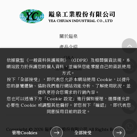
鎰泉工業股份有限公司
YEA CHIUAN INDUSTRIAL CO., LTD
關於鎰泉
產品介紹
Q&A
依據歐盟《一般資料保護規則》（GDPR）及相關個資法規，本
網站致力於保護您的個人資料，並確保您能掌握自己的資訊使用
全球服務網絡
方式。
聯絡我們
按下「全部接受」，即代表您允許本網站使用 Cookie，以提升
您的瀏覽體驗、協助我們進行網站效能分析、了解使用狀況，並
LINE
提供更符合您需求的行銷內容。
LINE
您也可以透過下方「Cookie 設定」進行個別管理，選擇僅允許
必要性 Cookie 或調整其他偏好。若您按下「確認」，即代表您
同意採用目前的設定。
Copyright ©
2026
鎰泉工業股份有限公司
All Rights Reserved.
管理Cookies
全部接受