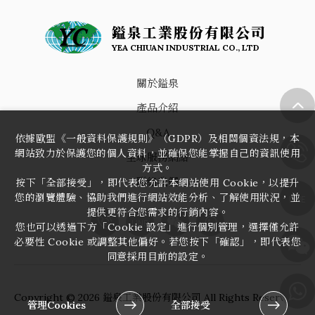
鎰泉工業股份有限公司
YEA CHIUAN INDUSTRIAL CO., LTD
關於鎰泉
產品介紹
Q&A
依據歐盟《一般資料保護規則》（GDPR）及相關個資法規，本
網站致力於保護您的個人資料，並確保您能掌握自己的資訊使用
全球服務網絡
方式。
聯絡我們
按下「全部接受」，即代表您允許本網站使用 Cookie，以提升
您的瀏覽體驗、協助我們進行網站效能分析、了解使用狀況，並
LINE
提供更符合您需求的行銷內容。
LINE
您也可以透過下方「Cookie 設定」進行個別管理，選擇僅允許
必要性 Cookie 或調整其他偏好。若您按下「確認」，即代表您
同意採用目前的設定。
Copyright ©
2026
鎰泉工業股份有限公司
All Rights Reserved.
管理Cookies
全部接受