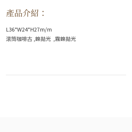
產品介紹：
L36*W24*H27m/m
滾筒咖啡古 ,鎳拋光 ,霧鎳拋光