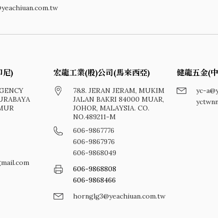
yeachiuan.com.tw
尼)
宏龍工業(股)公司(馬來西亞)
健龍五金(中
EGENCY
7&8. JERAN JERAM, MUKIM
yc-a@y
SURABAYA
JALAN BAKRI 84000 MUAR,
yctwn
IMUR
JOHOR, MALAYSIA. CO.
NO.489211-M
606-9867776
606-9867976
606-9868049
gmail.com
606-9868808
606-9868466
hornglg3@yeachiuan.com.tw