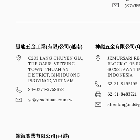
yctwn@
豐龍五金工業(有限)公司(越南)
神龍五金有限公司(印
C203 LANG CHUYEN GIA,
JEMURSARI R
THE OASIS, VEITSING
BLOCK C-05 
TOWN, THUAN AN
60292 JAWA T
DISTRICT, BINHDUONG
INDONESIA
PROVINCE, VIETNAM
62-31-8495195
84-0274-3758678
62-31-8483721
yc@yeachiuan.com.tw
shenlong.ind@
鋐海實業有限公司(香港)