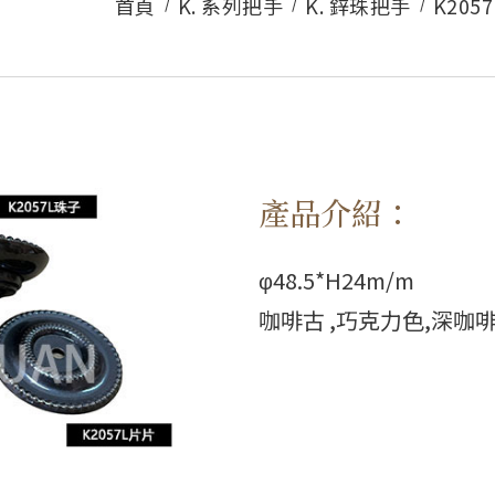
首頁
K. 系列把手
K. 鋅珠把手
K2057
產品介紹：
φ48.5*H24m/m
咖啡古 ,巧克力色,深咖