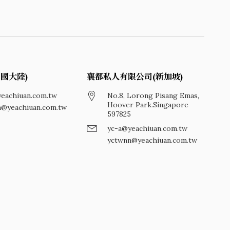
國大陸)
襄都私人有限公司(新加坡)
eachiuan.com.tw
No.8, Lorong Pisang Emas,
Hoover Park.Singapore
n@yeachiuan.com.tw
597825
yc-a@yeachiuan.com.tw
yctwnn@yeachiuan.com.tw