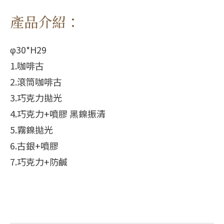
產品介紹：
φ30*H29
1.咖啡古
2.滾筒咖啡古
3.巧克力拋光
4.巧克力+噴膠 黑鎳振清
5.霧鎳拋光
6.古銀+噴膠
7.巧克力+防鹹