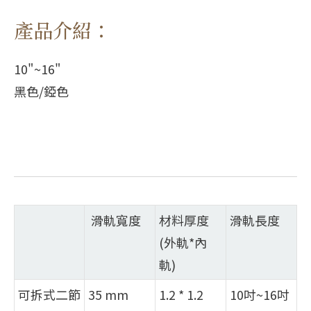
產品介紹：
10"~16"
黑色/錏色
滑軌寬度
材料厚度
滑軌長度
(外軌*內
軌)
可拆式二節
35 mm
1.2 * 1.2
10吋~16吋