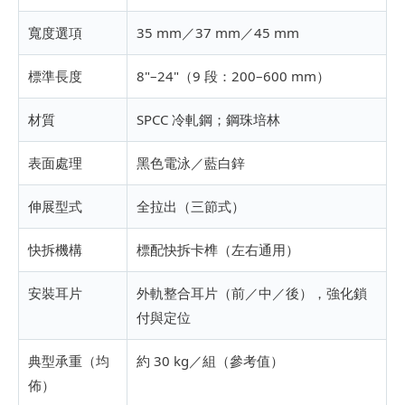
寬度選項
35 mm／37 mm／45 mm
標準長度
8"–24"（9 段：200–600 mm）
材質
SPCC 冷軋鋼；鋼珠培林
表面處理
黑色電泳／藍白鋅
伸展型式
全拉出（三節式）
快拆機構
標配快拆卡榫（左右通用）
安裝耳片
外軌整合耳片（前／中／後），強化鎖
付與定位
典型承重（均
約 30 kg／組（參考值）
佈）