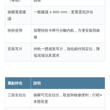
抽屜寬度建
一般建議 ≤ 600 mm；更寬需先評估
議
快拆使用
按壓快拆卡榫可分離內軌，方便安裝與維
修
安裝耳片
外軌一體成形耳片，強化鎖付與定位，降
低現場治具需求
重點特色
說明
三節全拉出
抽屜可完全拉出，取放與檢修便利；行程≈
本體長度