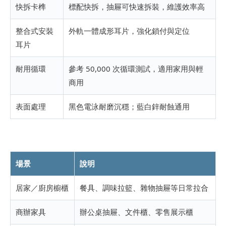
快拆卡榫
標配快拆，抽屜可快速拆裝，維護效率高
整合式安裝
外軌一體成形耳片，強化鎖付與定位
耳片
耐用循環
參考 50,000 次循環測試，適用家用與輕
商用
表面處理
黑色電泳耐磨沉穩；藍白鋅耐蝕通用
場景
說明
居家／廚房櫥櫃
餐具、調味拉籃、雜物抽屜等日常拉合
商辦家具
辦公桌抽屜、文件櫃、零售展示櫃