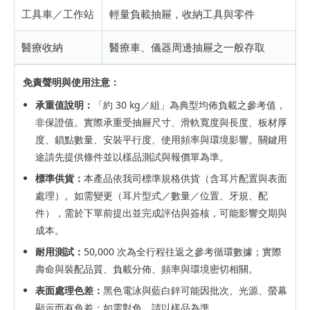
工具車／工作站
輕量負載抽屜，收納工具與零件
醫療收納
醫療車、儀器周邊抽屜之一般存取
免責聲明與使用注意：
承重值說明：
「約 30 kg／組」為典型均佈負載之參考值，
非保證值。實際承重受抽屜尺寸、滑軌寬度與長度、板材厚
度、鎖點數量、安裝平行度、使用頻率與環境影響。關鍵用
途請先提供條件並以樣品測試與報價單為準。
標準供貨：
本產品依我司標準規格供貨（含耳片配置與表面
處理）。如需變更（耳片型式／數量／位置、牙規、配
件），需於下單前提出並完成評估與簽核，可能影響交期與
成本。
耐用測試：
50,000 次為全行程往返之參考循環數據；實際
壽命與裝配品質、負載分佈、頻率與環境密切相關。
表面處理色差：
黑色電泳與藍白鋅可能因批次、光源、螢幕
顯示而有色差；如需對色，請以樣品為準。