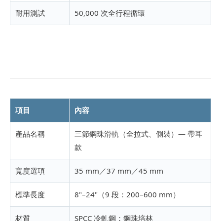
耐用測試
50,000 次全行程循環
項目
內容
產品名稱
三節鋼珠滑軌（全拉式、側裝）— 帶耳
款
寬度選項
35 mm／37 mm／45 mm
標準長度
8"–24"（9 段：200–600 mm）
材質
SPCC 冷軋鋼；鋼珠培林