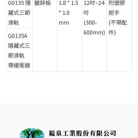
G0135 隱
鍍鋅板
1.8 * 1.5
12吋~24
附塑膠
藏式三節
* 1.0
吋
把手
滑軌
mm
(300-
(不帶配
600mm)
件)
G0135A
隱藏式三
節滑軌
帶緩衝器
鎰泉工業股份有限公司