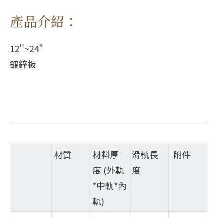
產品介紹：
12''~24"
鍍鋅板
材質
材料厚
滑軌長
附件
度 (外軌
度
*中軌*內
軌)