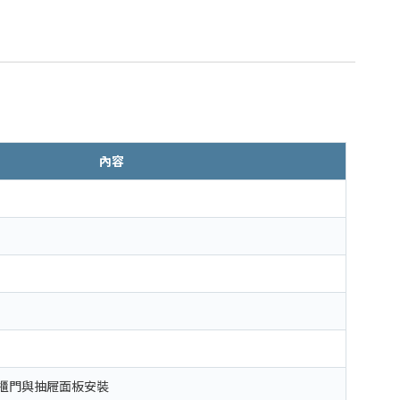
內容
櫃門與抽屜面板安裝