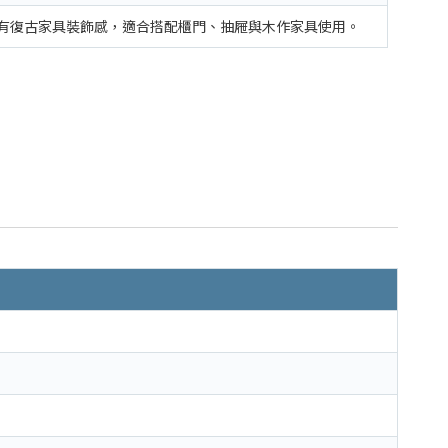
有復古家具裝飾感，適合搭配櫃門、抽屜與木作家具使用。