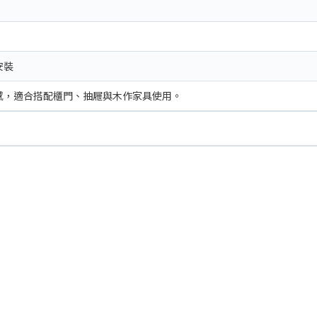
安裝
感，適合搭配櫃門、抽屜與木作家具使用。