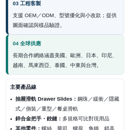
03 工程客製
支援 OEM／ODM、型號優化與小改款；提供
圖面確認與樣品驗證。
04 全球供應
長期合作網絡涵蓋美國、歐洲、日本、印尼、
越南、馬來西亞、泰國、中東與台灣。
主要產品線
抽屜滑軌 Drawer Slides：
鋼珠／緩衝／隱藏
式／側裝／重型／餐桌滑軌
鋅合金把手・鉸鏈：
多規格可比對現用品
其他零件：
螺絲、華司、螺母、角鐵、鎖具、